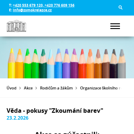
T:
+420 553 679 120, +420 776 609 156
E:
info@zsmokrelazce.cz
Úvod
Akce
Rodičům a žákům
Organizace školního roku 20
Věda - pokusy "Zkoumání barev"
23.2.2026