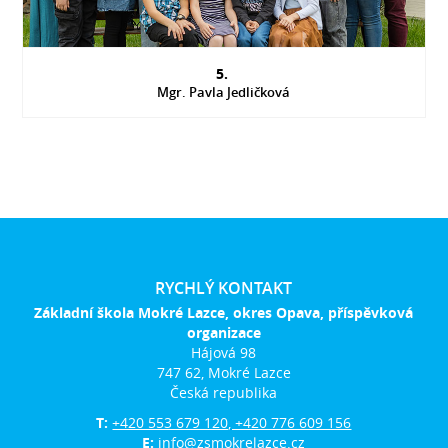
5.
Mgr. Pavla Jedličková
RYCHLÝ KONTAKT
Základní škola Mokré Lazce, okres Opava, příspěvková
organizace
Hájová 98
747 62, Mokré Lazce
Česká republika
T:
+420 553 679 120, +420 776 609 156
E:
info@zsmokrelazce.cz