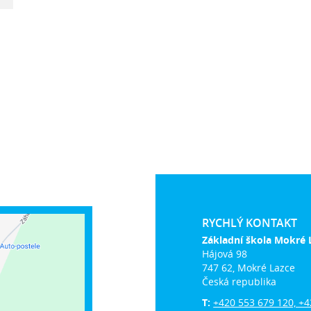
RYCHLÝ KONTAKT
Základní škola Mokré 
Hájová 98
747 62, Mokré Lazce
Česká republika
T:
+420 553 679 120, +4