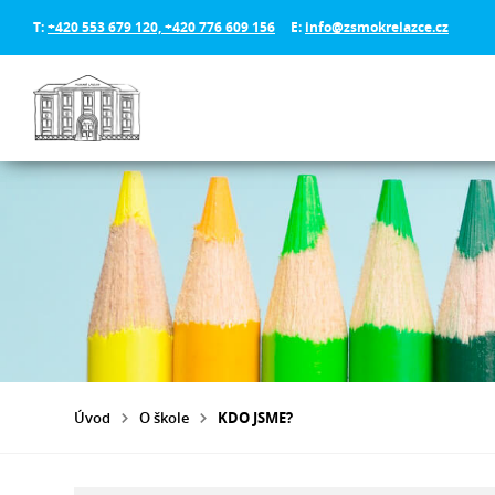
T:
+420 553 679 120, +420 776 609 156
E:
info@zsmokrelazce.cz
Úvod
O škole
KDO JSME?