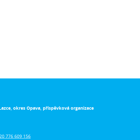
Lazce, okres Opava, příspěvková organizace
20 776 609 156