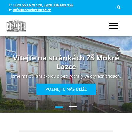
T:
+420 553 679 120, +420 776 609 156
E:
info@zsmokrelazce.cz
Vítejte na stránkách ZŠ Mokré
Lazce
Jsme malotřídní školou s pěti ročníky ve čtyřech třídách.
POZNEJTE NÁS BLÍŽE