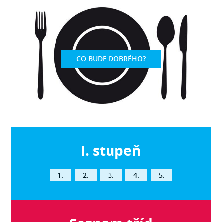
CO BUDE DOBRÉHO?
I. stupeň
1.
2.
3.
4.
5.