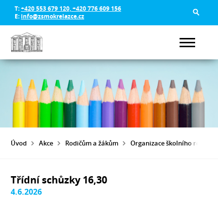
T:
+420 553 679 120, +420 776 609 156
E:
info@zsmokrelazce.cz
Úvod
Akce
Rodičům a žákům
Organizace školního roku 20
Třídní schůzky 16,30
4.6.2026