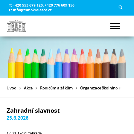
T:
+420 553 679 120, +420 776 609 156
E:
info@zsmokrelazce.cz
Úvod
Akce
Rodičům a žákům
Organizace školního roku 20
Zahradní slavnost
25.6.2026
17.00, školní zahrada